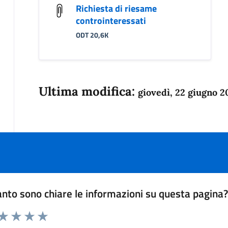
Richiesta di riesame
controinteressati
ODT 20,6K
Ultima modifica:
giovedì, 22 giugno 2
nto sono chiare le informazioni su questa pagina
 da 1 a 5 stelle la pagina
anda
ta 1 stelle su 5
Valuta 2 stelle su 5
Valuta 3 stelle su 5
Valuta 4 stelle su 5
Valuta 5 stelle su 5