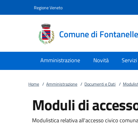
Vai al contenuto
accedi al menu
footer.enter
Regione Veneto
Comune di Fontanell
Amministrazione
Novità
Servizi
Home
/
Amministrazione
/
Documenti e Dati
/
Modulist
Moduli di accesso
Modulistica relativa all'accesso civico comuna