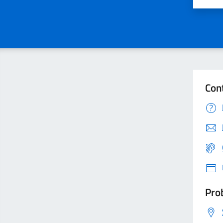
Con
Prob