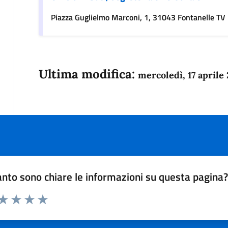
Piazza Guglielmo Marconi, 1, 31043 Fontanelle TV
Ultima modifica:
mercoledì, 17 aprile
nto sono chiare le informazioni su questa pagina
 da 1 a 5 stelle la pagina
anda
ta 1 stelle su 5
Valuta 2 stelle su 5
Valuta 3 stelle su 5
Valuta 4 stelle su 5
Valuta 5 stelle su 5