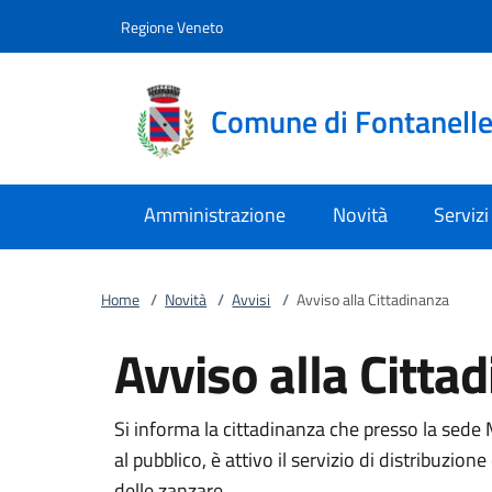
Vai al contenuto
accedi al menu
footer.enter
Regione Veneto
Comune di Fontanell
Amministrazione
Novità
Servizi
Home
/
Novità
/
Avvisi
/
Avviso alla Cittadinanza
Avviso alla Citta
Si informa la cittadinanza che presso la sede M
al pubblico, è attivo il servizio di distribuzio
delle zanzare.