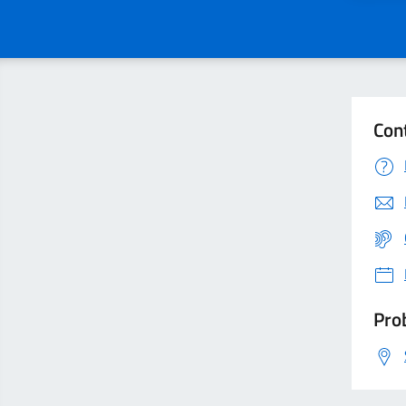
Con
Prob