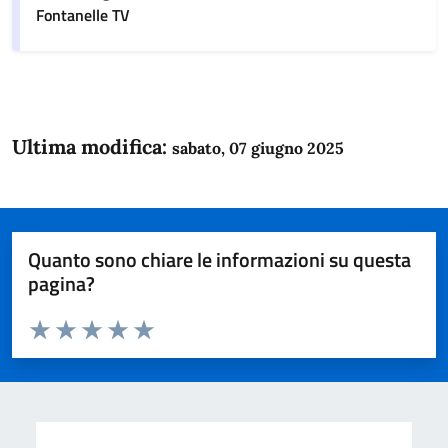
Fontanelle TV
Ultima modifica:
sabato, 07 giugno 2025
Quanto sono chiare le informazioni su questa
pagina?
Valuta da 1 a 5 stelle la pagina
Domanda
Valuta 1 stelle su 5
Valuta 2 stelle su 5
Valuta 3 stelle su 5
Valuta 4 stelle su 5
Valuta 5 stelle su 5