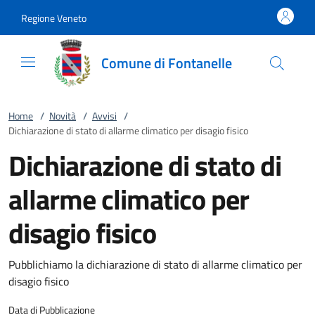
Vai al contenuto
accedi al menu
footer.enter
Regione Veneto
Comune di Fontanelle
Home
/
Novità
/
Avvisi
/
Dichiarazione di stato di allarme climatico per disagio fisico
Dichiarazione di stato di
allarme climatico per
disagio fisico
Pubblichiamo la dichiarazione di stato di allarme climatico per
disagio fisico
Data di Pubblicazione