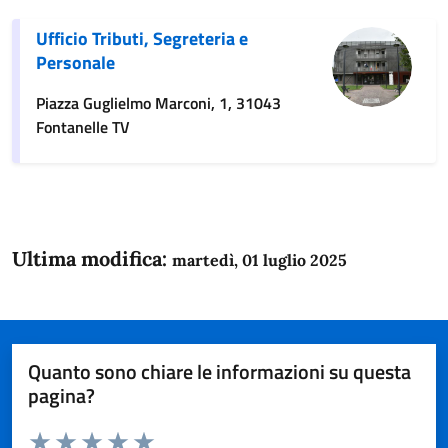
Ufficio Tributi, Segreteria e
Personale
Piazza Guglielmo Marconi, 1, 31043
Fontanelle TV
Ultima modifica:
martedì, 01 luglio 2025
Quanto sono chiare le informazioni su questa
pagina?
Valuta da 1 a 5 stelle la pagina
Domanda