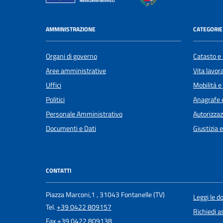
AMMINISTRAZIONE
CATEGORIE 
Organi di governo
Catasto e 
Aree amministrative
Vita lavor
Uffici
Mobilità e
Politici
Anagrafe e
Personale Amministrativo
Autorizzaz
Documenti e Dati
Giustizia 
CONTATTI
Piazza Marconi,1 , 31043 Fontanelle (TV)
Leggi le 
Tel.
+39 0422 809157
Richiedi a
Fax
+39 0422 809138