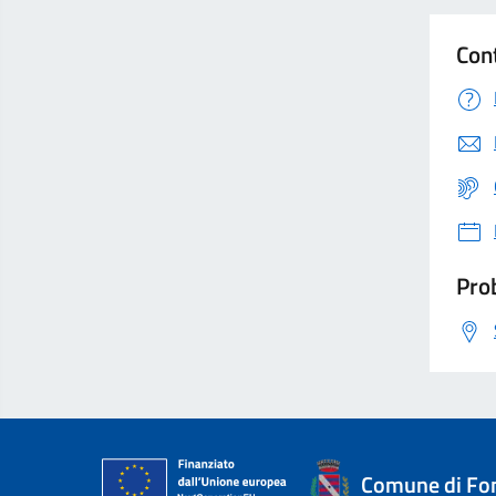
Con
Prob
Comune di Fon